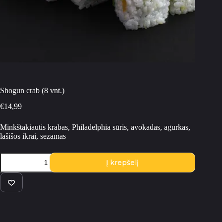
Shogun crab (8 vnt.)
€
14,99
Minkštakiautis krabas, Philadelphia sūris, avokadas, agurkas,
lašišos ikrai, sezamas
produkto
Į krepšelį
kiekis:
Shogun
crab
(8
vnt.)