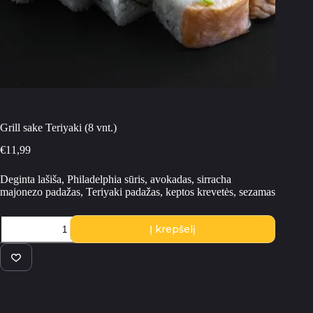
Grill sake Teriyaki (8 vnt.)
€
11,99
Deginta lašiša, Philadelphia sūris, avokadas, sirracha
majonezo padažas, Teriyaki padažas, keptos krevetės, sezamas
produkto
Į krepšelį
kiekis:
Grill
sake
Teriyaki
(8
vnt.)