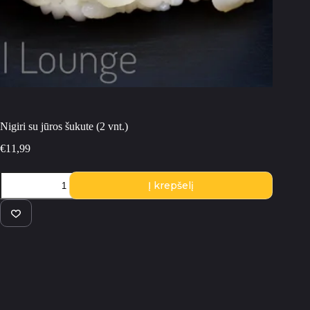
Nigiri su jūros šukute (2 vnt.)
€
11,99
produkto
Į krepšelį
kiekis:
Nigiri
su
jūros
šukute
(2
vnt.)