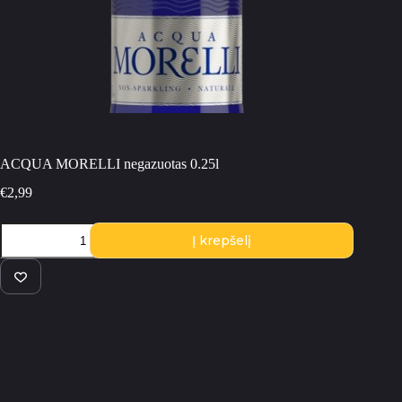
ACQUA MORELLI negazuotas 0.25l
€
2,99
produkto
Į krepšelį
kiekis:
ACQUA
MORELLI
negazuotas
0.25l