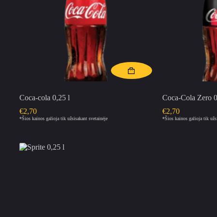
Coca-cola 0,25 l
Coca-Cola Zero 0
€
2,70
€
2,70
*Šios kainos galioja tik užsisakant svetainėje
*Šios kainos galioja tik užs