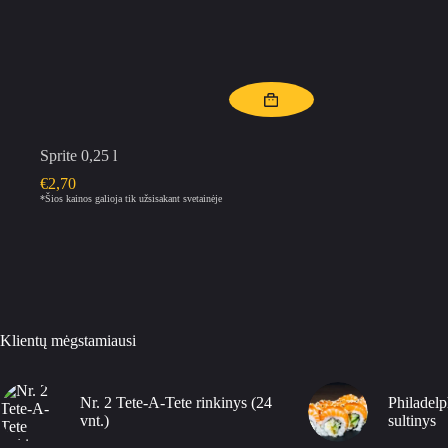
Sprite 0,25 l
€
2,70
*Šios kainos galioja tik užsisakant svetainėje
Klientų mėgstamiausi
Nr. 2 Tete-A-Tete rinkinys (24
Philadelp
vnt.)
sultinys