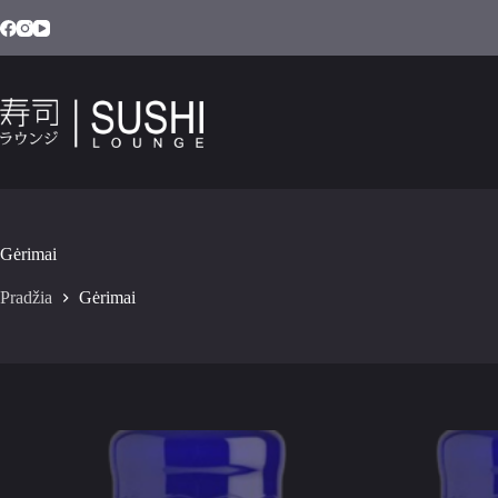
Gėrimai
Pradžia
Gėrimai