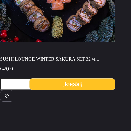
SUSHI LOUNGE WINTER SAKURA SET 32 vnt.
€
49,00
produkto
Į krepšelį
kiekis:
SUSHI
LOUNGE
WINTER
SAKURA
SET
32
vnt.