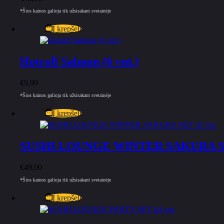
*Šios kainos galioja tik užsisakant svetainėje
Į krepšelį
Hotroll Salmon (6 vnt.)
€
9,99
*Šios kainos galioja tik užsisakant svetainėje
Į krepšelį
SUSHI LOUNGE WINTER SAKURA SE
€
49,00
*Šios kainos galioja tik užsisakant svetainėje
Į krepšelį