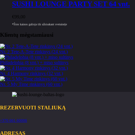
SUSHI LOUNGE PARTY SET 64 vnt.
€
99,00
*Šios kainos galioja tik užsisakant svetainėje
Klientų mėgstamiausi
Nr. 2 Tete-A-Tete rinkinys (24 vnt.)
Philadelphia (8 vnt.) + miso sultinys
Nr. 4 Harmony rinkinys (32 vnt.)
Nr. 5 My Time rinkinys (60 vnt.)
REZERVUOTI STALIUKĄ
+370 661 60006
ADRESAS