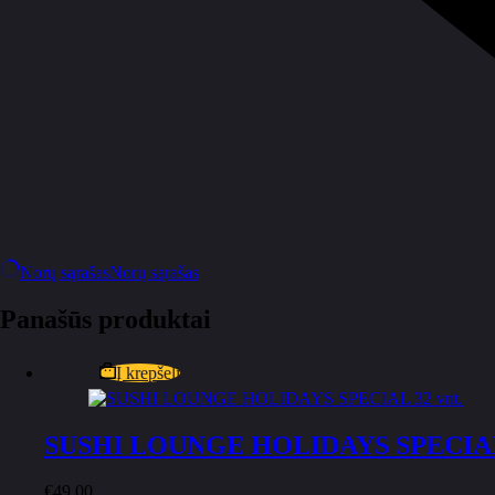
Norų sąrašas
Norų sąrašas
Panašūs produktai
Į krepšelį
SUSHI LOUNGE HOLIDAYS SPECIAL 
€
49,00