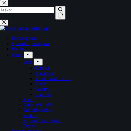
No
results
Dienos pietūs
Specialūs pasiūlymai
Rinkiniai
Meniu
Sushi
Gunkan
Hosomaki
Karšti traškūs sushi
Nigiri
Sashimi
Uramaki
Bowl
Karšti užkandžiai
Šalti užkandžiai
Sriubos
Vegetariški patiekalai
Desertai