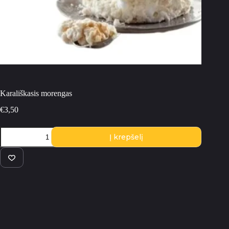
Karališkasis morengas
€
3,50
produkto
Į krepšelį
kiekis:
Karališkasis
morengas