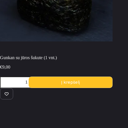
Gunkan su jūros šukute (1 vnt.)
€
9,00
produkto
Į krepšelį
kiekis:
Gunkan
su
jūros
šukute
(1
vnt.)